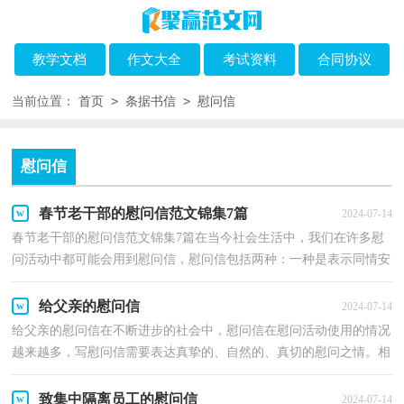
教学文档
作文大全
考试资料
合同协议
>
>
当前位置：
首页
条据书信
慰问信
慰问信
春节老干部的慰问信范文锦集7篇
2024-07-14
春节老干部的慰问信范文锦集7篇在当今社会生活中，我们在许多慰
问活动中都可能会用到慰问信，慰问信包括两种：一种是表示同情安
慰；另一种是在节日表示问候。相信许多人会觉得慰问...
给父亲的慰问信
2024-07-14
给父亲的慰问信在不断进步的社会中，慰问信在慰问活动使用的情况
越来越多，写慰问信需要表达真挚的、自然的、真切的慰问之情。相
信很多朋友都对写慰问信感到非常苦恼吧，下面是小...
致集中隔离员工的慰问信
2024-07-14