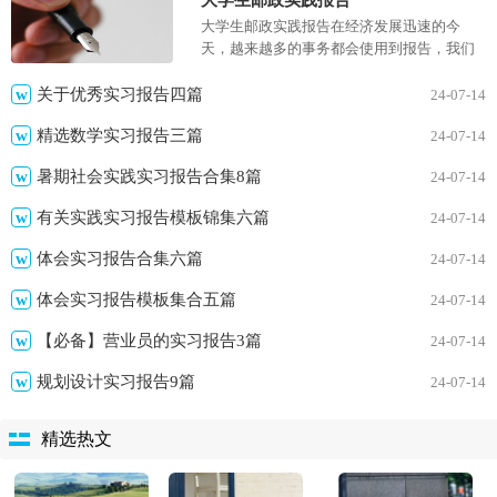
大学生邮政实践报告
考报告是怎么写的吧，...
大学生邮政实践报告在经济发展迅速的今
天，越来越多的事务都会使用到报告，我们
在写报告的时候要注意涵盖报告的基本要
素。那么大家知道标准正式...
关于优秀实习报告四篇
24-07-14
精选数学实习报告三篇
24-07-14
暑期社会实践实习报告合集8篇
24-07-14
有关实践实习报告模板锦集六篇
24-07-14
体会实习报告合集六篇
24-07-14
体会实习报告模板集合五篇
24-07-14
【必备】营业员的实习报告3篇
24-07-14
规划设计实习报告9篇
24-07-14
精选热文