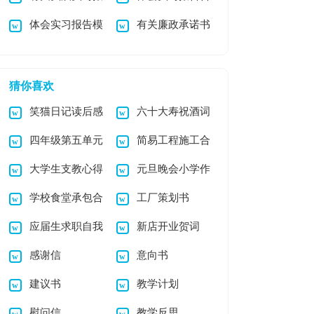
体会实习报告模
有关廉政承诺书
告模板锦集六篇
集六篇
板集合五篇
汇总五篇
猜你喜欢
笑猫日记读后感
六十大寿祝酒词
四年级第五单元
简易工程施工合
(集合15篇)
大学生支教心得
元旦晚会小学作
《生活万花筒》作文
同
学校食堂承包合
工厂策划书
体会
文
应届生求职自我
新店开业贺词
同15篇
感谢信
意向书
介绍
建议书
教学计划
慰问信
教学反思