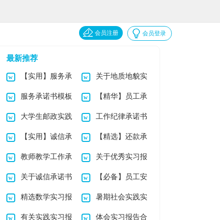
会员注册
会员登录
最新推荐
【实用】服务承
关于地质地貌实
服务承诺书模板
【精华】员工承
诺书汇编8篇
习报告3篇
大学生邮政实践
工作纪律承诺书
汇编9篇
诺书集锦九篇
【实用】诚信承
【精选】还款承
报告
合集7篇
教师教学工作承
关于优秀实习报
诺书4篇
诺书4篇
关于诚信承诺书
【必备】员工安
诺书集合六篇
告四篇
精选数学实习报
暑期社会实践实
模板集锦六篇
全承诺书三篇
有关实践实习报
体会实习报告合
告三篇
习报告合集8篇