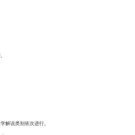
。
理。
文学解说类别依次进行。