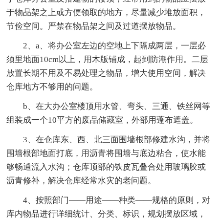
于物品架之上或方便领取的地方，尽量减少堆放面积，
节俭空间。严禁在物品架之间及过道摆放物品。
2、a、将办公室左边的空地上下隔成两层，一层必
须里地面10cm以上，用木版铺成，起到防潮作用。二层
放置长期不用及不易处理之物品，增大使用空间，解决
仓库地方不够用的问题。
b、在大办公室楼顶用水管、弯头、三通、铁丝网等
组装成一个10平方的废品储藏室，外部用蓬布遮盖。
3、在仓库东、西、北三面围墙根部修建水沟，并将
围墙根部地面打底，用沥青将围墙与底边粘合，使水能
够畅通流入水沟；仓库顶部的铁皮瓦叠合处用玻璃胶或
沥青修补，解决仓库经常水灾的老问题。
4、按照部门——用途——种类——规格的原则，对
库内物品进行详细统计、分类、标识，规划摆放区域，