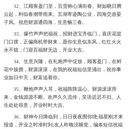
32、江顾客盈门至，百货称心满街春。财如晓日腾
云起，利似春潮带雨来。五湖寄迹陶公业，四海交游晏
子风。祝您财源通四海，生意畅三春。
33、爆竹声声把福祝，招财进宝齐临门，喜庆花篮
门口摆，正偏商机带财来，愿你生意似东风，红红火火
永不熄，门迎百福财无边，开业大吉。
34、生意兴隆，在礼炮声中绽放，顾客盈门，在鲜
花中簇拥，财源滚滚，在我的祝福短信里涌出，祝你事
业如日中天，财富追着你。
35、鞭炮声声入耳，祝福阵阵温心。财源滚滚而
来，金钱源源不断。欢声久久流传，笑语迟迟不归。人
生处处得意，开业时时大吉。
36、财神今日降临到，日日夜夜围你绕;福星刚才来
报道，开业之时准时到;友人昨晚没睡觉，编条短信祝福