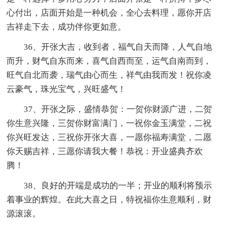
心付出，店面开始是一种机会，全心去料理，愿你开店
吉祥走下去，成功伴你更如意。
36、开张大吉，收到者，福气自天而降，人气自地
而升，财气自东而来，喜气自西而至，运气自南而到，
旺气自北而袭，瑞气由心而生，祥气由我而发！祝你凌
云豪气，珠光宝气，兴旺盛气！
37、开张之际，盛情恭贺：一贺你财源广进，二贺
你生意兴隆，三贺你财富满门，一祝你金玉满堂，二祝
你兴旺发达，三祝你开张大喜，一愿你福寿满堂，二愿
你天赐吉祥，三愿你请我大餐！恭祝：开业盛典齐欢
腾！
38、良好的开端是成功的一半；开业的顺利将预示
着事业的辉煌。在此大喜之日，特祝福你生意顺利，财
源滚滚。