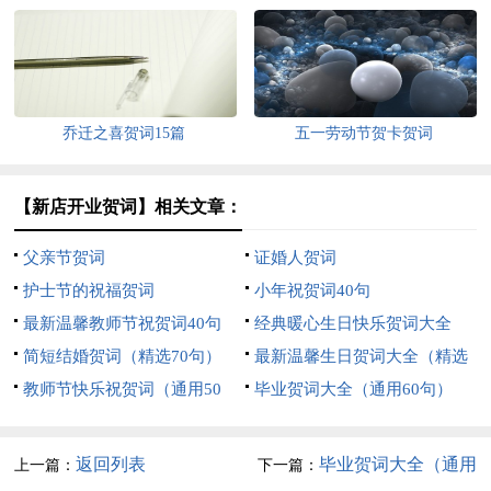
乔迁之喜贺词15篇
五一劳动节贺卡贺词
【新店开业贺词】相关文章：
父亲节贺词
证婚人贺词
护士节的祝福贺词
小年祝贺词40句
最新温馨教师节祝贺词40句
经典暖心生日快乐贺词大全
简短结婚贺词（精选70句）
（通用200句）
最新温馨生日贺词大全（精选
教师节快乐祝贺词（通用50
100句）
毕业贺词大全（通用60句）
句）
返回列表
毕业贺词大全（通用
上一篇：
下一篇：