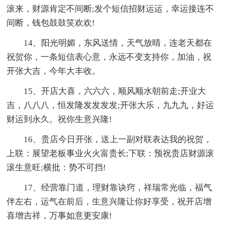
滚来，财源肯定不间断;发个短信招财运运，幸运接连不
间断，钱包鼓鼓笑欢欢!
14、阳光明媚，东风送情，天气放晴，连老天都在
祝贺你，一条短信表心意，永远不变支持你，加油，祝
开张大吉，今年大丰收。
15、开店大喜，六六六，顺风顺水朝前走;开业大
吉，八八八，恒发隆发发发发;开张大乐，九九九，好运
财运到永久。祝你生意兴隆!
16、贵店今日开张，送上一副对联表达我的祝贺，
上联：展望老板事业火火富贵长;下联：预祝贵店财源滚
滚生意旺;横批：势不可挡!
17、经营靠门道，理财靠诀窍，祥瑞常光临，福气
伴左右，运气在前后，生意兴隆让你好享受，祝开店增
喜增吉祥，万事如意更安康!