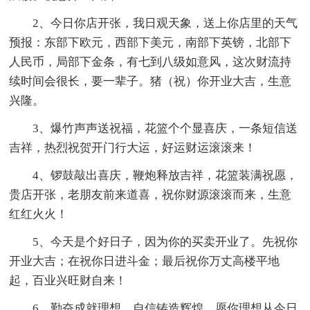
2、今日你店开张，我日观天象，送上你店里的天气
预报：东部下欧元，西部下美元，南部下英镑，北部下
人民币，局部下金条，有七到八级如意风，这次财流持
续时间会很长，要一辈子。猪（祝）你开业大吉，生意
兴隆。
3、爆竹声声送祝福，花篮个个显喜庆，一条短信送
吉祥，热烈祝贺开门行大运，好运财运滚滚来！
4、锣鼓敲出喜庆，鞭炮释放吉祥，花篮装满祝愿，
贵店开张，老朋友前来道喜，祝你财源滚滚而来，生意
红红火火！
5、今天是个好日子，因为你的买卖开业了。先祝你
开业大吉；在祝你日进斗金；最后祝你万丈高楼平地
起，百业兴旺财自来！
6、勤奋成就理想，自信铸造辉煌。愿你理想从今日