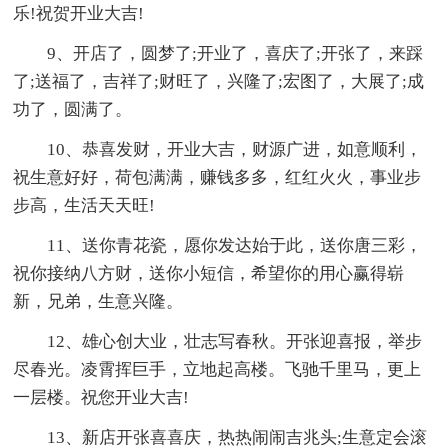
乐!祝贺开业大吉!
9、开店了，圆梦了;开业了，喜庆了;开张了，来踩
了;送福了，吉祥了;财旺了，兴隆了;宏图了，大展了;成
功了，圆满了。
10、恭喜发财，开业大吉，财源广进，如意顺利，
祝生意好好，荷包满满，赚钱多多，红红火火，事业步
步高，生活天天旺!
11、送你青花瓷，愿你发达始于此，送你唐三彩，
祝你接纳八方财，送你小短信，希望你的用心赢得崭
新，兄弟，生意兴隆。
12、雄心创大业，壮志写春秋。开张迎喜报，举步
尽春光。凌霄挥巨手，立地起高楼。飞驰千里马，更上
一层楼。祝您开业大吉!
13、新店开张喜喜庆，热热闹闹吉兆头;生意定会滚