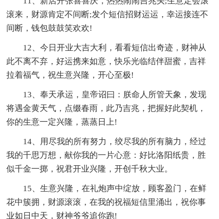
11、新店开张喜喜庆，热热闹闹吉兆头;生意定会滚
滚来，财源肯定不间断;发个短信招财运运，幸运接连不
间断，钱包鼓鼓笑欢欢!
12、今日开业大吉大利，看看短信出奇迹，财神从
此不离不弃，好运携来如意，快乐光临结伴甜蜜，吉祥
拉着福气，祝生意兴隆，开心至极!
13、奉天承运，皇帝诏曰：朕命人所管天象，发现
将遇金黄天气，点缀春雨，此乃吉兆，把握好此契机，
你的生意一定兴隆，蒸蒸日上!
14、用尽我的所有努力，绞尽我的所有脑力，经过
我的千思万想，献你我的一片心意：好比洛阳纸贵，胜
似千金一掷，祝君开业兴隆，开创千秋大业。
15、生意兴隆，在礼炮声中绽放，顾客盈门，在鲜
花中簇拥，财源滚滚，在我的祝福短信里涌出，祝你事
业如日中天，财神爷爷追你跑!