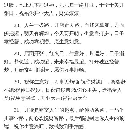
过脸，七上八下拜过神，九九归一终开业，十全十美开
张日，祝福你开业大吉，财源滚滚。
28、人生一条路，开店走大路，自我来掌舵，方向
多把握，明天有辉煌，今天要开朗，生意靠打拼，日子
靠经营，成功靠积攒。愿生意如意。
29、店面开张，红火日，生意好，财运好，日子渐
好。梦想近，成功望，未来幸福展望。打开独立经营
梦，开始奋斗拼搏情，愿你万事顺畅。
30、祝你生意好，万事无烦恼;祝你财源广，宾客赶
不跑;祝你口碑妙，日夜进钞票;祝你心里美，造福全人
类!祝生意兴隆，开业大吉!祝福语大全
31、开业是财富人生的起点，给你两条路，一马平
川事业路，两心欢悦财富路，最后都能到达你人生的顶
端，祝你生意兴旺，数钱数到手抽筋。