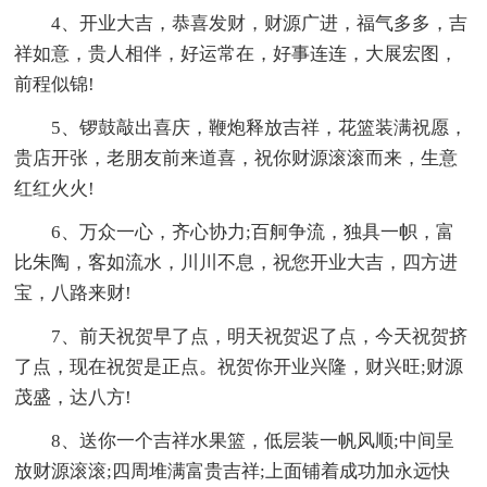
4、开业大吉，恭喜发财，财源广进，福气多多，吉
祥如意，贵人相伴，好运常在，好事连连，大展宏图，
前程似锦!
5、锣鼓敲出喜庆，鞭炮释放吉祥，花篮装满祝愿，
贵店开张，老朋友前来道喜，祝你财源滚滚而来，生意
红红火火!
6、万众一心，齐心协力;百舸争流，独具一帜，富
比朱陶，客如流水，川川不息，祝您开业大吉，四方进
宝，八路来财!
7、前天祝贺早了点，明天祝贺迟了点，今天祝贺挤
了点，现在祝贺是正点。祝贺你开业兴隆，财兴旺;财源
茂盛，达八方!
8、送你一个吉祥水果篮，低层装一帆风顺;中间呈
放财源滚滚;四周堆满富贵吉祥;上面铺着成功加永远快