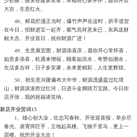
少折曲，微笑在脸多宾客，幸福在心多开怀，愿你开店
大吉，生意红火。
48、鲜花烂漫正当时，爆竹声声在这时，拱手道贺
在今日，招财进宝一起齐，紫气兆祥意未已，东风送财
献大吉。开业首日，祝你财源广进！
49、生意展宏图，财源添喜庆，愿你开心常怀喜，
如意多添喜，机遇来增福，顾客如洪水，夸赞似潮水，
生活多吉祥，日子多安康，未来更精彩，人生更辉煌。
50、祝生意兴隆遍布大中华，财源茂盛盖过红塔
山，财源滚滚胜过红河，日进斗金脚踏万宝路。今日你
店开张，我的祝福请笑纳。
新店开业贺词15
1、雄心创大业，壮志写春秋。开张迎喜报，举步尽
春光。凌霄挥巨手，立地起高楼。飞驰千里马，更上一
层楼。祝您开业大吉！