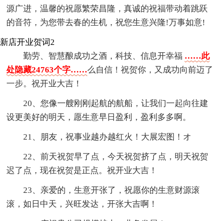
源广进，温馨的祝愿繁荣昌隆，真诚的祝福带动着跳跃
的音符，为您带去春的生机，祝您生意兴隆!万事如意!
新店开业贺词2
勤劳、智慧酿成功之酒，科技、信息开幸福
……此
处隐藏24763个字……
么自信！祝贺你，又成功向前迈了
一步。祝开业大吉！
20、您像一艘刚刚起航的航船，让我们一起向往建
设更美好的明天，愿生意早日盈利，盈利多多啊。
21、朋友，祝事业越办越红火！大展宏图！オ
22、前天祝贺早了点，今天祝贺挤了点，明天祝贺
迟了点，现在祝贺是正点。祝开业大吉！
23、亲爱的，生意开张了，祝愿你的生意财源滚
滚，如日中天，兴旺发达，开张大吉啊！