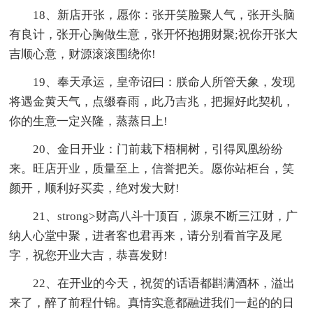
18、新店开张，愿你：张开笑脸聚人气，张开头脑
有良计，张开心胸做生意，张开怀抱拥财聚;祝你开张大
吉顺心意，财源滚滚围绕你!
19、奉天承运，皇帝诏曰：朕命人所管天象，发现
将遇金黄天气，点缀春雨，此乃吉兆，把握好此契机，
你的生意一定兴隆，蒸蒸日上!
20、金日开业：门前栽下梧桐树，引得凤凰纷纷
来。旺店开业，质量至上，信誉把关。愿你站柜台，笑
颜开，顺利好买卖，绝对发大财!
21、strong>财高八斗十顶百，源泉不断三江财，广
纳人心堂中聚，进者客也君再来，请分别看首字及尾
字，祝您开业大吉，恭喜发财!
22、在开业的今天，祝贺的话语都斟满酒杯，溢出
来了，醉了前程什锦。真情实意都融进我们一起的的日