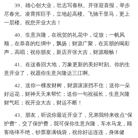
39、雄心创大业，壮志写春秋。开张迎喜报，举步
尽春光。凌霄挥巨手，立地起高楼。飞驰千里马，更上
一层楼。祝您开业大吉！
40、生意兴隆，在祝贺的礼花中，绽放；一帆风
顺，在恭喜的红绸中，飘扬；财源广聚，在宾朋的喝彩
声，高唱；祝你朋友，新店开张大吉，财源顺畅！
41、在这春回大地，万象更新的美好时刻。你的生
意开业了，祝愿你生意兴隆达三江啊。
42、送你一棵发财树，财源滚滚挡不住；送你一朵
好运花，财神天天来帮忙；送你一句祝福长，生意兴隆
财气旺；祝开业大吉，财运不断！
43、朋友，听说你最近开业了，兄弟我特来收点“保
护费”，交了保护费，我可保你生意兴隆，车水马龙，顾
客络绎不绝，钞票塞满钱袋，祝你好运连连，身体健