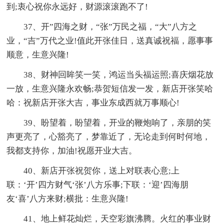
到;衷心祝你永远好，财源滚滚跑不了!
37、开”四海之财，“张”万民之福，“大”八方之
业，“吉”万代之业!值此开张佳日，送真诚祝福，愿事事
顺意，生意兴隆!
38、财神回眸笑一笑，鸿运当头福运照;喜庆烟花放
一放，生意兴隆永欢畅;恭贺短信发一发，新店开张笑哈
哈：祝新店开张大吉，事业东成西就万事顺心!
39、盼望着，盼望着，开业的鞭炮响了，亲朋的笑
声更亮了，心豁亮了，梦靠近了，无论走到何时何地，
我都支持你，加油!祝愿开业大吉。
40、新店开张祝贺你，送上对联表心意;上
联：‘开’四方财气‘张’八方乐事;下联：‘迎’四海朋
友‘喜’八方来财;横批：生意兴隆!
41、地上鲜花灿烂，天空彩旗沸腾。火红的事业财