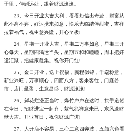
子里，伸到远处，跟着财源滚滚。
23、今日开业大吉大利，看看短信出奇迹，财富从
此不离不弃，好运携来如意，快乐光临结伴甜蜜，吉祥
拉着福气，祝生意兴隆，开心至极!
24、星期一开业大吉，星期二万事如意，星期三开
心每天，星期四鸿运当头，星期五和和睦睦，周末把好
运汇聚，把健康凝集。祝你开门红!
25、金日开业，送上祝福，鹏程似锦，千端称意，
新业兴旺，万事顺心，四面八方，客来客往，门庭若
市，店门呈盈，生意昌盛，财源滚滚!
26、鲜花烂漫正当时，爆竹声声在这时，拱手道贺
在今日，招财进宝一起齐，紫气兆祥意未已，东风送财
献大吉。开业首日，祝你财源广进!
27、人开店不容易，三心二意四奔波，五颜六色看