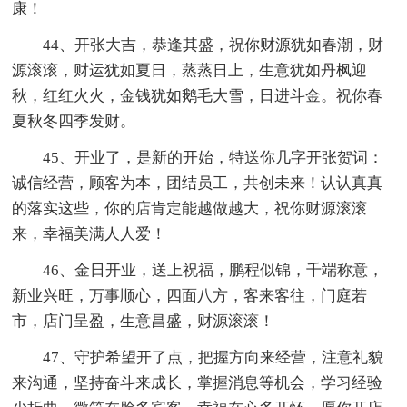
康！
44、开张大吉，恭逢其盛，祝你财源犹如春潮，财
源滚滚，财运犹如夏日，蒸蒸日上，生意犹如丹枫迎
秋，红红火火，金钱犹如鹅毛大雪，日进斗金。祝你春
夏秋冬四季发财。
45、开业了，是新的开始，特送你几字开张贺词：
诚信经营，顾客为本，团结员工，共创未来！认认真真
的落实这些，你的店肯定能越做越大，祝你财源滚滚
来，幸福美满人人爱！
46、金日开业，送上祝福，鹏程似锦，千端称意，
新业兴旺，万事顺心，四面八方，客来客往，门庭若
市，店门呈盈，生意昌盛，财源滚滚！
47、守护希望开了点，把握方向来经营，注意礼貌
来沟通，坚持奋斗来成长，掌握消息等机会，学习经验